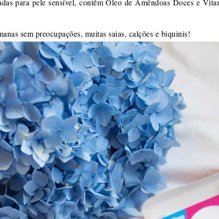
adas para pele sensível, contêm Óleo de Amêndoas Doces e Vita
manas sem preocupações, muitas saias, calções e biquinis!