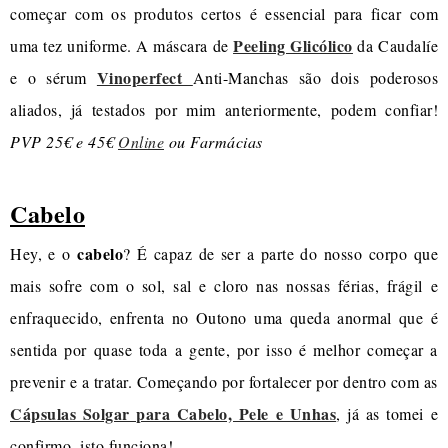
começar com os produtos certos é essencial para ficar com
Peeling Glicólico
uma tez uniforme. A máscara de
da Caudalíe
Vinoperfect
e o sérum
Anti-Manchas são dois poderosos
aliados, já testados por mim anteriormente, podem confiar!
PVP 25€ e 45€
Online
ou Farmácias
Cabelo
cabelo
Hey, e o
? É capaz de ser a parte do nosso corpo que
mais sofre com o sol, sal e cloro nas nossas férias, frágil e
enfraquecido, enfrenta no Outono uma queda anormal que é
sentida por quase toda a gente, por isso é melhor começar a
prevenir e a tratar. Começando por fortalecer por dentro com as
Cápsulas Solgar para Cabelo, Pele e Unhas
, já as tomei e
confirmo, isto funciona!