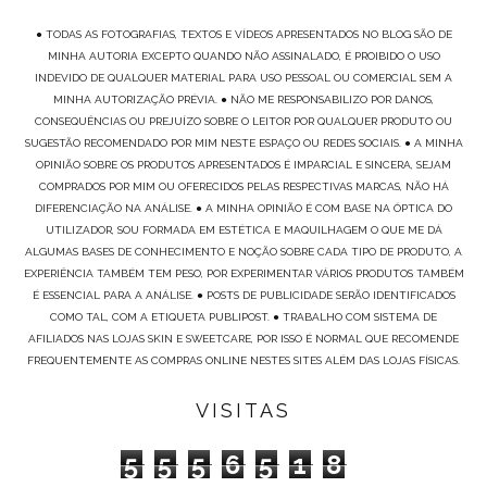
● TODAS AS FOTOGRAFIAS, TEXTOS E VÍDEOS APRESENTADOS NO BLOG SÃO DE
MINHA AUTORIA EXCEPTO QUANDO NÃO ASSINALADO, É PROIBIDO O USO
INDEVIDO DE QUALQUER MATERIAL PARA USO PESSOAL OU COMERCIAL SEM A
MINHA AUTORIZAÇÃO PRÉVIA. ● NÃO ME RESPONSABILIZO POR DANOS,
CONSEQUÊNCIAS OU PREJUÍZO SOBRE O LEITOR POR QUALQUER PRODUTO OU
SUGESTÃO RECOMENDADO POR MIM NESTE ESPAÇO OU REDES SOCIAIS. ● A MINHA
OPINIÃO SOBRE OS PRODUTOS APRESENTADOS É IMPARCIAL E SINCERA, SEJAM
COMPRADOS POR MIM OU OFERECIDOS PELAS RESPECTIVAS MARCAS, NÃO HÁ
DIFERENCIAÇÃO NA ANÁLISE. ● A MINHA OPINIÃO É COM BASE NA ÓPTICA DO
UTILIZADOR, SOU FORMADA EM ESTÉTICA E MAQUILHAGEM O QUE ME DÁ
ALGUMAS BASES DE CONHECIMENTO E NOÇÃO SOBRE CADA TIPO DE PRODUTO, A
EXPERIÊNCIA TAMBÉM TEM PESO, POR EXPERIMENTAR VÁRIOS PRODUTOS TAMBÉM
É ESSENCIAL PARA A ANÁLISE. ● POSTS DE PUBLICIDADE SERÃO IDENTIFICADOS
COMO TAL, COM A ETIQUETA PUBLIPOST. ● TRABALHO COM SISTEMA DE
AFILIADOS NAS LOJAS SKIN E SWEETCARE, POR ISSO É NORMAL QUE RECOMENDE
FREQUENTEMENTE AS COMPRAS ONLINE NESTES SITES ALÉM DAS LOJAS FÍSICAS.
VISITAS
5
5
5
6
5
1
8