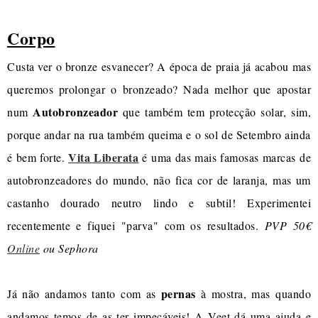
Corpo
Custa ver o bronze esvanecer? A época de praia já acabou mas
queremos prolongar o bronzeado? Nada melhor que apostar
Autobronzeador
num
que também tem protecção solar, sim,
porque andar na rua também queima e o sol de Setembro ainda
Vita Liberata
é bem forte.
é uma das mais famosas marcas de
autobronzeadores do mundo, não fica cor de laranja, mas um
castanho dourado neutro lindo e subtil! Experimentei
recentemente e fiquei "parva" com os resultados.
PVP 50€
Online
ou Sephora
pernas
Já não andamos tanto com as
à mostra, mas quando
andamos temos de as ter impecáveis! A Veet dá uma ajuda e