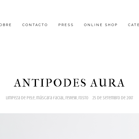
OBRE
CONTACTO
PRESS
ONLINE SHOP
CAT
ANTIPODES AURA
limpeza de pele
,
máscara facial
,
review
,
rosto
25 de setembro de 2017