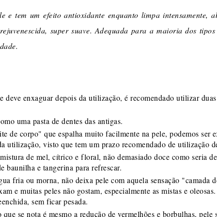
le e tem um efeito antioxidante enquanto limpa intensamente, a
ejuvenescida, super suave. Adequada para a maioria dos tipos 
idade.
 deve enxaguar depois da utilização, é recomendado utilizar dua
omo uma pasta de dentes das antigas.
eite de corpo" que espalha muito facilmente na pele, podemos ser 
 utilização, visto que tem um prazo recomendado de utilização de
mistura de mel, cítrico e floral, não demasiado doce como seria d
e baunilha e tangerina para refrescar.
a fria ou morna, não deixa pele com aquela sensação "camada de
am e muitas peles não gostam, especialmente as mistas e oleosas.
eenchida, sem ficar pesada.
o que se nota é mesmo a redução de vermelhões e borbulhas, pele s