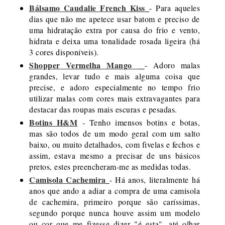
Bálsamo Caudalie French Kiss
- Para aqueles
dias que não me apetece usar batom e preciso de
uma hidratação extra por causa do frio e vento,
hidrata e deixa uma tonalidade rosada ligeira (há
3 cores disponíveis).
Shopper Vermelha Mango
- Adoro malas
grandes, levar tudo e mais alguma coisa que
precise, e adoro especialmente no tempo frio
utilizar malas com cores mais extravagantes para
destacar das roupas mais escuras e pesadas.
Botins H&M
- Tenho imensos botins e botas,
mas são todos de um modo geral com um salto
baixo, ou muito detalhados, com fivelas e fechos e
assim, estava mesmo a precisar de uns básicos
pretos, estes preencheram-me as medidas todas.
Camisola Cachemira
- Há anos, literalmente há
anos que ando a adiar a compra de uma camisola
de cachemira, primeiro porque são caríssimas,
segundo porque nunca houve assim um modelo
ou cor que me fizesse dizer "é esta", até olhar