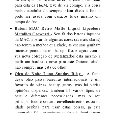
para esta da H&M, teve de vir comigo, é a coisa
mais quentinha de sempre, além disso é fina e
pode ser usada com casacos leves mesmo em
tempo de frio.
Batom MAC Retro Matte Liquid Lipcolour
Metallics Crowned
- Sou fã dos batons líquidos
da MAC, apesar de algumas cores (as mais claras)
não terem a melhor qualidade, as escuras ganham
imensos pontos na minha opinião, e agora com a
sua nova colecção de Metalizados está mesmo a
pedir um bordeaux novo para este Outono, ainda
não comprei mas está de olho!
Óleo de Noite Luna Sunday Riley
- A fama
deste óleo passa barreiras internacionais, é um
favorito de várias beauty gurus, mas há várias
opiniões dispersas, também há vários tipos de
pele e diferentes necessidades, mas o seu
principal foco é ser anti-envelhecimento, estou na
idade perfeita para usar estas coisas, já está
comprado, falta experimentar, depois darei o meu