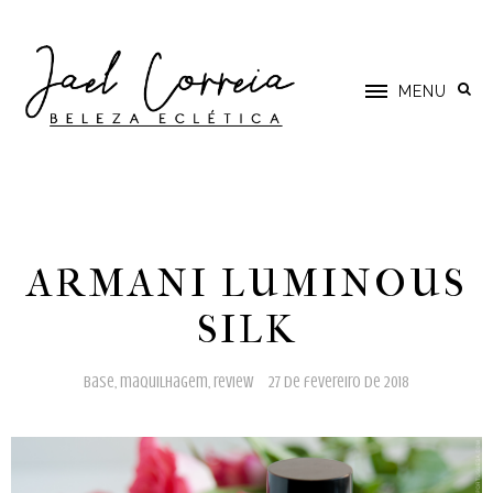
MENU
ARMANI LUMINOUS
SILK
base
,
maquilhagem
,
review
27 de fevereiro de 2018