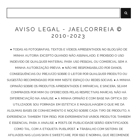
AVISO LEGAL - JAELCORREIA ©
2010-2023
● TODAS AS FOTOGRAFIAS, TEXTOS E VÍDEOS APRESENTADOS NO BLOG SÃO DE
MINHA AUTORIA EXCEPTO QUANDO NÃO ASSINALADO, É PROIBIDO O USO
INDEVIDO DE QUALQUER MATERIAL PARA USO PESSOAL OU COMERCIAL SEM A
MINHA AUTORIZAÇÃO PRÉVIA. ● NÃO ME RESPONSABILIZO POR DANOS,
CONSEQUÊNCIAS OU PREJUÍZO SOBRE O LEITOR POR QUALQUER PRODUTO OU
SUGESTÃO RECOMENDADO POR MIM NESTE ESPAÇO OU REDES SOCIAIS. ● A MINHA
OPINIÃO SOBRE OS PRODUTOS APRESENTADOS É IMPARCIAL E SINCERA, SEJAM
COMPRADOS POR MIM OU OFERECIDOS PELAS RESPECTIVAS MARCAS, NÃO HÁ
DIFERENCIAÇÃO NA ANÁLISE. ● A MINHA OPINIÃO É COM BASE NA ÓPTICA DO
UTILIZADOR, SOU FORMADA EM ESTÉTICA E MAQUILHAGEM O QUE ME DÁ
ALGUMAS BASES DE CONHECIMENTO E NOÇÃO SOBRE CADA TIPO DE PRODUTO, A
EXPERIÊNCIA TAMBÉM TEM PESO, POR EXPERIMENTAR VÁRIOS PRODUTOS TAMBÉM
É ESSENCIAL PARA A ANÁLISE. ● POSTS DE PUBLICIDADE SERÃO IDENTIFICADOS
COMO TAL, COM A ETIQUETA PUBLIPOST. ● TRABALHO COM SISTEMA DE
AFILIADOS NAS LOJAS SKIN E SWEETCARE, POR ISSO É NORMAL QUE RECOMENDE