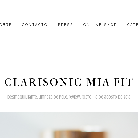
OBRE
CONTACTO
PRESS
ONLINE SHOP
CAT
CLARISONIC MIA FIT
desmaquilhante
,
limpeza de pele
,
review
,
rosto
6 de agosto de 2018