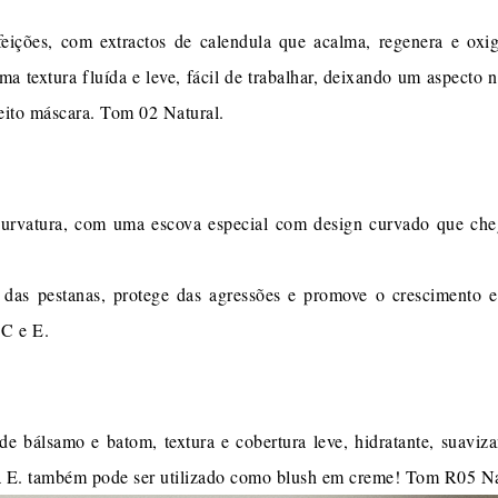
feições, com extractos de calendula que acalma, regenera e oxi
ma textura fluída e leve, fácil de trabalhar, deixando um aspecto 
eito máscara. Tom 02 Natural.
rvatura, com uma escova especial com design curvado que cheg
 das pestanas, protege das agressões e promove o crescimento 
 C e E.
 bálsamo e batom, textura e cobertura leve, hidratante, suaviza
ina E. também pode ser utilizado como blush em creme! Tom R05 Na