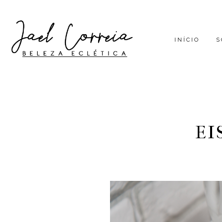
INÍCIO
S
EI