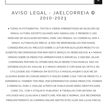
AVISO LEGAL - JAELCORREIA ©
2010-2023
● TODAS AS FOTOGRAFIAS, TEXTOS E VÍDEOS APRESENTADOS NO BLOG SÃO DE
MINHA AUTORIA EXCEPTO QUANDO NÃO ASSINALADO, É PROIBIDO O USO
INDEVIDO DE QUALQUER MATERIAL PARA USO PESSOAL OU COMERCIAL SEM A
MINHA AUTORIZAÇÃO PRÉVIA. ● NÃO ME RESPONSABILIZO POR DANOS,
CONSEQUÊNCIAS OU PREJUÍZO SOBRE O LEITOR POR QUALQUER PRODUTO OU
SUGESTÃO RECOMENDADO POR MIM NESTE ESPAÇO OU REDES SOCIAIS. ● A MINHA
OPINIÃO SOBRE OS PRODUTOS APRESENTADOS É IMPARCIAL E SINCERA, SEJAM
COMPRADOS POR MIM OU OFERECIDOS PELAS RESPECTIVAS MARCAS, NÃO HÁ
DIFERENCIAÇÃO NA ANÁLISE. ● A MINHA OPINIÃO É COM BASE NA ÓPTICA DO
UTILIZADOR, SOU FORMADA EM ESTÉTICA E MAQUILHAGEM O QUE ME DÁ
ALGUMAS BASES DE CONHECIMENTO E NOÇÃO SOBRE CADA TIPO DE PRODUTO, A
EXPERIÊNCIA TAMBÉM TEM PESO, POR EXPERIMENTAR VÁRIOS PRODUTOS TAMBÉM
É ESSENCIAL PARA A ANÁLISE. ● POSTS DE PUBLICIDADE SERÃO IDENTIFICADOS
COMO TAL, COM A ETIQUETA PUBLIPOST. ● TRABALHO COM SISTEMA DE
AFILIADOS NAS LOJAS SKIN E SWEETCARE, POR ISSO É NORMAL QUE RECOMENDE
FREQUENTEMENTE AS COMPRAS ONLINE NESTES SITES ALÉM DAS LOJAS FÍSICAS.