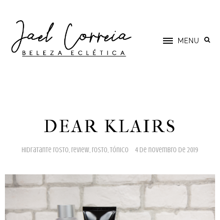
MENU
DEAR KLAIRS
hidratante rosto
,
review
,
rosto
,
tónico
4 de novembro de 2019