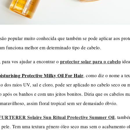
ão popular muito conhecida que também se pode aplicar aos protec
 um funciona melhor em determinado tipo de cabelo.
protector solar para o cabelo
, para vos ajudar a encontrar o
idea
turising Protective Milky Oil For Hair
, como diz o nome a tex
do dos raios UV, sal e cloro, pode ser aplicado no cabelo seco ou
o após os banhos e com uns jeitos bonitos. Diria que os cabelos ma
 maravilhoso, assim floral tropical sem ser demasiado óbvio.
URTERER Solaire Sun Ritual Protective Summer Oil
, també
a pele. Tem uma textura género óleo seco mas sem o acabamento ol