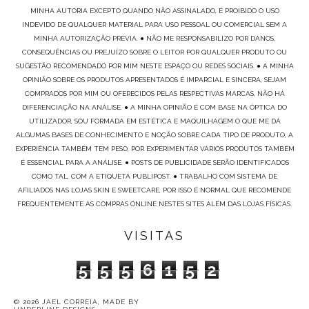
MINHA AUTORIA EXCEPTO QUANDO NÃO ASSINALADO, É PROIBIDO O USO
INDEVIDO DE QUALQUER MATERIAL PARA USO PESSOAL OU COMERCIAL SEM A
MINHA AUTORIZAÇÃO PRÉVIA. ● NÃO ME RESPONSABILIZO POR DANOS,
CONSEQUÊNCIAS OU PREJUÍZO SOBRE O LEITOR POR QUALQUER PRODUTO OU
SUGESTÃO RECOMENDADO POR MIM NESTE ESPAÇO OU REDES SOCIAIS. ● A MINHA
OPINIÃO SOBRE OS PRODUTOS APRESENTADOS É IMPARCIAL E SINCERA, SEJAM
COMPRADOS POR MIM OU OFERECIDOS PELAS RESPECTIVAS MARCAS, NÃO HÁ
DIFERENCIAÇÃO NA ANÁLISE. ● A MINHA OPINIÃO É COM BASE NA ÓPTICA DO
UTILIZADOR, SOU FORMADA EM ESTÉTICA E MAQUILHAGEM O QUE ME DÁ
ALGUMAS BASES DE CONHECIMENTO E NOÇÃO SOBRE CADA TIPO DE PRODUTO, A
EXPERIÊNCIA TAMBÉM TEM PESO, POR EXPERIMENTAR VÁRIOS PRODUTOS TAMBÉM
É ESSENCIAL PARA A ANÁLISE. ● POSTS DE PUBLICIDADE SERÃO IDENTIFICADOS
COMO TAL, COM A ETIQUETA PUBLIPOST. ● TRABALHO COM SISTEMA DE
AFILIADOS NAS LOJAS SKIN E SWEETCARE, POR ISSO É NORMAL QUE RECOMENDE
FREQUENTEMENTE AS COMPRAS ONLINE NESTES SITES ALÉM DAS LOJAS FÍSICAS.
VISITAS
5
5
5
6
1
5
2
©
2026
JAEL CORREIA
, MADE BY