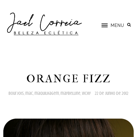
MENU
ORANGE FIZZ
bourjois
,
mac
,
maquilhagem
,
maybelline
,
vichy
22 de junho de 2012