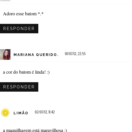
Adoro esse batom *.*
RESPONDER
01/07/12, 22:55
MARIANA QUERIDO.
a cor do batom é linda! :)
RESPONDER
02/07/12, 11:42
LIMÃO
a maquilhagem está maravilhosa :)