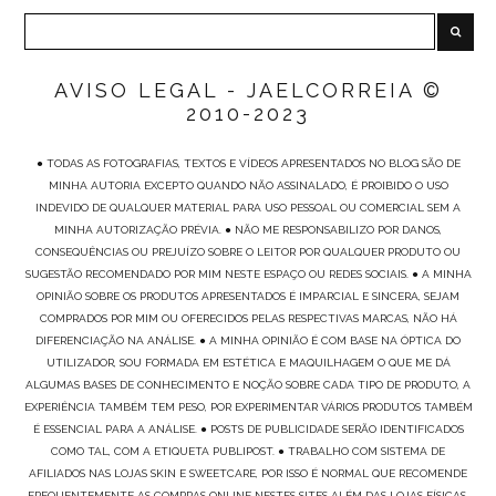
AVISO LEGAL - JAELCORREIA ©
2010-2023
● TODAS AS FOTOGRAFIAS, TEXTOS E VÍDEOS APRESENTADOS NO BLOG SÃO DE
MINHA AUTORIA EXCEPTO QUANDO NÃO ASSINALADO, É PROIBIDO O USO
INDEVIDO DE QUALQUER MATERIAL PARA USO PESSOAL OU COMERCIAL SEM A
MINHA AUTORIZAÇÃO PRÉVIA. ● NÃO ME RESPONSABILIZO POR DANOS,
CONSEQUÊNCIAS OU PREJUÍZO SOBRE O LEITOR POR QUALQUER PRODUTO OU
SUGESTÃO RECOMENDADO POR MIM NESTE ESPAÇO OU REDES SOCIAIS. ● A MINHA
OPINIÃO SOBRE OS PRODUTOS APRESENTADOS É IMPARCIAL E SINCERA, SEJAM
COMPRADOS POR MIM OU OFERECIDOS PELAS RESPECTIVAS MARCAS, NÃO HÁ
DIFERENCIAÇÃO NA ANÁLISE. ● A MINHA OPINIÃO É COM BASE NA ÓPTICA DO
UTILIZADOR, SOU FORMADA EM ESTÉTICA E MAQUILHAGEM O QUE ME DÁ
ALGUMAS BASES DE CONHECIMENTO E NOÇÃO SOBRE CADA TIPO DE PRODUTO, A
EXPERIÊNCIA TAMBÉM TEM PESO, POR EXPERIMENTAR VÁRIOS PRODUTOS TAMBÉM
É ESSENCIAL PARA A ANÁLISE. ● POSTS DE PUBLICIDADE SERÃO IDENTIFICADOS
COMO TAL, COM A ETIQUETA PUBLIPOST. ● TRABALHO COM SISTEMA DE
AFILIADOS NAS LOJAS SKIN E SWEETCARE, POR ISSO É NORMAL QUE RECOMENDE
FREQUENTEMENTE AS COMPRAS ONLINE NESTES SITES ALÉM DAS LOJAS FÍSICAS.