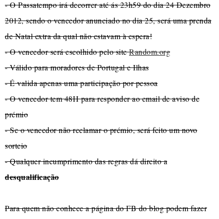
- O Passatempo irá decorrer até ás 23h59 do dia 24 Dezembro
2012, sendo o vencedor anunciado no dia 25, será uma prenda
de Natal extra da qual não estavam à espera!
- O vencedor será escolhido pelo site
Random.org
- Válido para moradores de Portugal e Ilhas
- É valida apenas uma participação por pessoa
- O vencedor tem 48H para responder ao email de aviso de
prémio
- Se o vencedor não reclamar o prémio, será feito um novo
sorteio
- Qualquer incumprimento das regras dá direito a
desqualificação
Para quem não conhece a página do FB do blog podem fazer