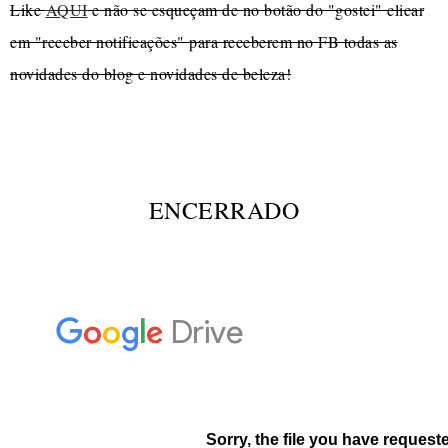
Like
AQUI
e não se esqueçam de no botão do "gostei" clicar
em "receber notificações" para receberem no FB todas as
novidades do blog e novidades de beleza!
ENCERRADO