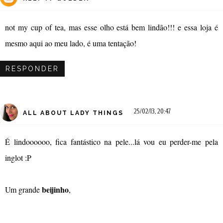
not my cup of tea, mas esse olho está bem lindão!!! e essa loja é
mesmo aqui ao meu lado, é uma tentação!
RESPONDER
25/02/13, 20:47
ALL ABOUT LADY THINGS
É lindoooooo, fica fantástico na pele...lá vou eu perder-me pela
inglot :P
beijinho
Um grande
,