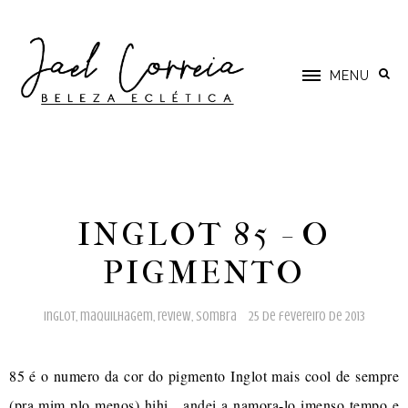
MENU
INGLOT 85 - O
PIGMENTO
inglot
,
maquilhagem
,
review
,
sombra
25 de fevereiro de 2013
85 é o numero da cor do pigmento Inglot mais cool de sempre
(pra mim plo menos) hihi, andei a namora-lo imenso tempo e