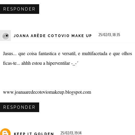
RESPONDER
25/02/13, 18:35
JOANA ARÊDE COTOVIO MAKE UP
Jasus... que coisa fantastica e versatil, e multifacetada e que olhos
ficas-te... ahhh estou a hiperventilar -_-´
www.joanaaredecotoviomakeup.blogspot.com
RESPONDER
25/02/13, 19:14
KEEP IT GOLDEN