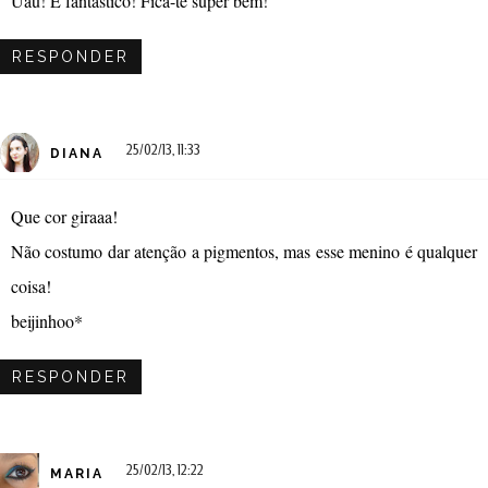
Uau! É fantástico! Fica-te super bem!
RESPONDER
25/02/13, 11:33
DIANA
Que cor giraaa!
Não costumo dar atenção a pigmentos, mas esse menino é qualquer
coisa!
beijinhoo*
RESPONDER
25/02/13, 12:22
MARIA