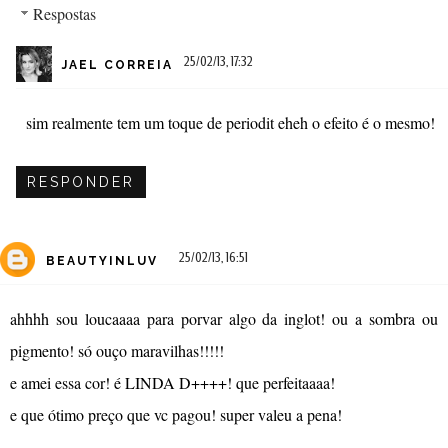
Respostas
25/02/13, 17:32
JAEL CORREIA
sim realmente tem um toque de periodit eheh o efeito é o mesmo!
RESPONDER
25/02/13, 16:51
BEAUTYINLUV
ahhhh sou loucaaaa para porvar algo da inglot! ou a sombra ou
pigmento! só ouço maravilhas!!!!!
e amei essa cor! é LINDA D++++! que perfeitaaaa!
e que ótimo preço que vc pagou! super valeu a pena!