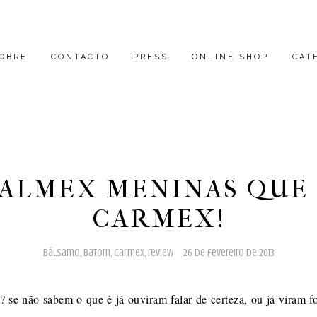
OBRE
CONTACTO
PRESS
ONLINE SHOP
CAT
ALMEX MENINAS QUE
CARMEX!
bálsamo
,
batom
,
carmex
,
review
26 de fevereiro de 2013
o? se não sabem o que é já ouviram falar de certeza, ou já viram 