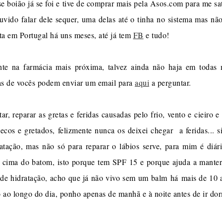
se boião já se foi e tive de comprar mais pela Asos.com para me sat
vido falar dele sequer, uma delas até o tinha no sistema mas não 
ta em Portugal há uns meses, até já tem
FB
e tudo!
nte na farmácia mais próxima, talvez ainda não haja em todas 
as de vocês podem enviar um email para
aqui
a perguntar.
r, reparar as gretas e feridas causadas pelo frio, vento e cieiro 
secos e gretados, felizmente nunca os deixei chegar a feridas... 
atação, mas não só para reparar o lábios serve, para mim é diári
r cima do batom, isto porque tem SPF 15 e porque ajuda a manter 
de hidratação, acho que já não vivo sem um balm há mais de 10 a
 ao longo do dia, ponho apenas de manhã e à noite antes de ir dor