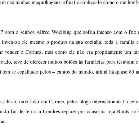
viram nas minhas maquilhagens, afinal é conhecido como o melhor
om o senhor Alfred Woelbing que sofria imenso com o frio nos
e inventou ele mesmo o produto na sua cozinha, toda a família e
tar vender o Carmex, mas como ele não era propriamente um far
ercado, teve de oferecer muitos boiões às farmácias para testarem
i tem se espalhado pelos 4 cantos do mundo, afinal há quase 80 
?
a disso, ouvi falar em Carmex pelos blogs internacionais há cerca
ndo fui de férias a Londres reparei por acaso na loja Boots no
ar...