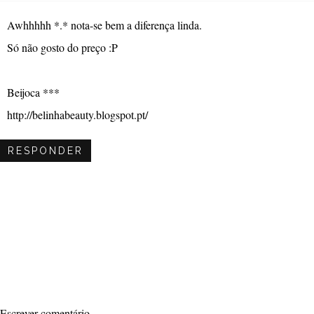
Awhhhhh *.* nota-se bem a diferença linda.
Só não gosto do preço :P
Beijoca ***
http://belinhabeauty.blogspot.pt/
RESPONDER
Escrever comentário...