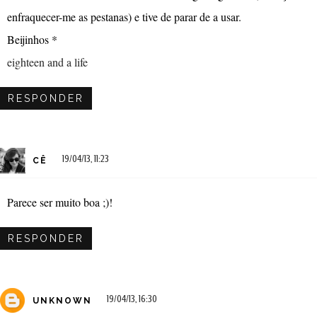
enfraquecer-me as pestanas) e tive de parar de a usar.
Beijinhos *
eighteen and a life
RESPONDER
19/04/13, 11:23
CÊ
Parece ser muito boa ;)!
RESPONDER
19/04/13, 16:30
UNKNOWN