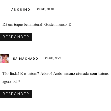
13/04/13, 20:30
ANÓNIMO
Dá um toque bem natural! Gostei imenso :D
RESPONDER
13/04/13, 21:59
ISA MACHADO
Tão linda! E o batom? Adoro! Ando mesmo cismada com batons
agora! lol *
RESPONDER