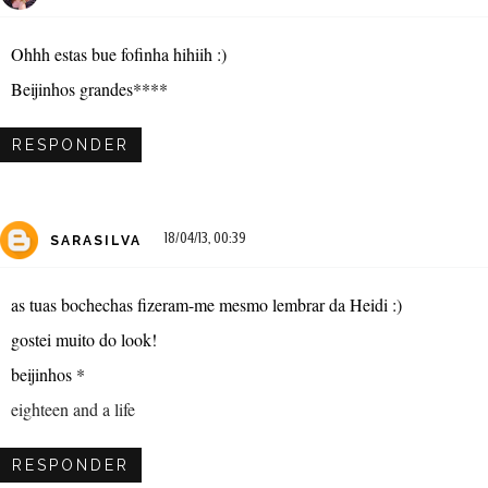
Ohhh estas bue fofinha hihiih :)
Beijinhos grandes****
RESPONDER
18/04/13, 00:39
SARASILVA
as tuas bochechas fizeram-me mesmo lembrar da Heidi :)
gostei muito do look!
beijinhos *
eighteen and a life
RESPONDER