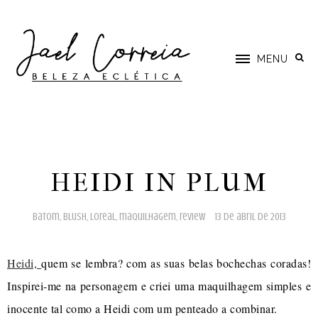
MENU
HEIDI IN PLUM
batom
,
blush
,
loreal
,
maquilhagem
,
review
13 de abril de 2013
Heidi,
quem se lembra? com as suas belas bochechas coradas!
Inspirei-me na personagem e criei uma maquilhagem simples e
inocente tal como a Heidi com um penteado a combinar.