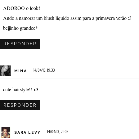
ADOROO o look!
Ando a namorar um blush liquido assim para a primavera verão :3
beijinho grandee*
RESPONDER
14/04/13, 19:33
MINA
cute hairstyle!! <3
RESPONDER
14/04/13, 21:05
SARA LEVY