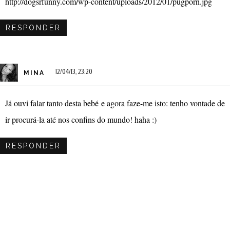
http://dogsrfunny.com/wp-content/uploads/2012/01/pugporn.jpg
RESPONDER
12/04/13, 23:20
MINA
Já ouvi falar tanto desta bebé e agora faze-me isto: tenho vontade de
ir procurá-la até nos confins do mundo! haha :)
RESPONDER