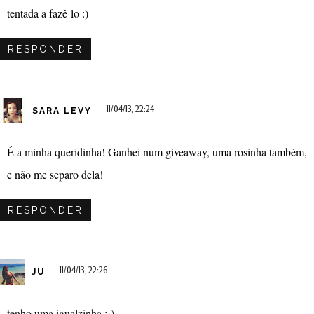
tentada a fazê-lo :)
RESPONDER
11/04/13, 22:24
SARA LEVY
É a minha queridinha! Ganhei num giveaway, uma rosinha também,
e não me separo dela!
RESPONDER
11/04/13, 22:26
JU
tenho uma igualzinha :-)