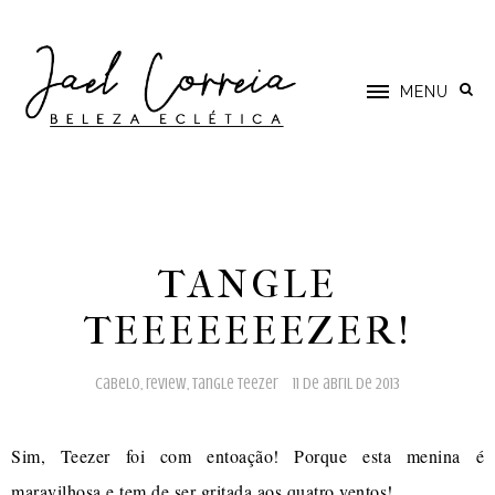
MENU
TANGLE
TEEEEEEEZER!
cabelo
,
review
,
tangle teezer
11 de abril de 2013
Sim, Teezer foi com entoação! Porque esta menina é
maravilhosa e tem de ser gritada aos quatro ventos!