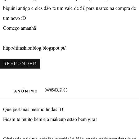
biquini antigo e eles dão-te um vale de 5€ para usares na compra de
um novo :D
Começo amanhã!
http://fiifashionblog.blogspot.pt/
RESPONDER
04/05/13, 21:09
ANÓNIMO
Que pestanas mesmo lindas :D
Ficam-te muito bem e a makeup estão bem gira!
Obrigada pela tua opinião querida^^ Não queria nada mandar vir os