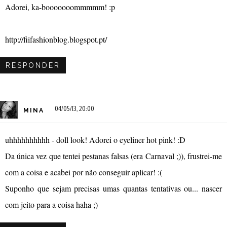
Adorei, ka-booooooommmmm! :p
http://fiifashionblog.blogspot.pt/
RESPONDER
04/05/13, 20:00
MINA
uhhhhhhhhhh - doll look! Adorei o eyeliner hot pink! :D
Da única vez que tentei pestanas falsas (era Carnaval ;)), frustrei-me
com a coisa e acabei por não conseguir aplicar! :(
Suponho que sejam precisas umas quantas tentativas ou... nascer
com jeito para a coisa haha ;)