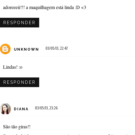
adoreeeii!!! a maquilhagem está linda :D <3
RESPONDER
03/05/13, 22:47
UNKNOWN
Lindas! :o
RESPONDER
03/05/13, 23:26
DIANA
São tão giras!!