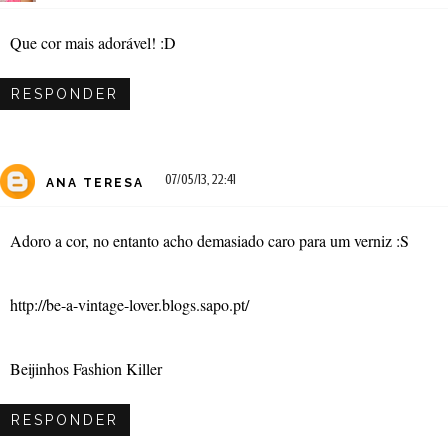
Que cor mais adorável! :D
RESPONDER
07/05/13, 22:41
ANA TERESA
Adoro a cor, no entanto acho demasiado caro para um verniz :S
http://be-a-vintage-lover.blogs.sapo.pt/
Beijinhos Fashion Killer
RESPONDER