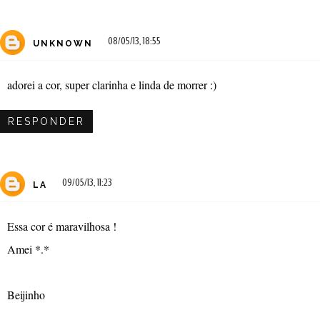
08/05/13, 18:55
UNKNOWN
adorei a cor, super clarinha e linda de morrer :)
RESPONDER
09/05/13, 11:23
LA
Essa cor é maravilhosa !
Amei *.*
Beijinho