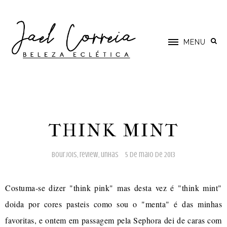
MENU
THINK MINT
bourjois
,
review
,
unhas
5 de maio de 2013
Costuma-se dizer "think pink" mas desta vez é "think mint"
doida por cores pasteis como sou o "menta" é das minhas
favoritas, e ontem em passagem pela Sephora dei de caras com