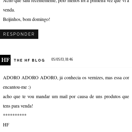
Acho que saiu recentemente, pelo menos foi a primeira vez que vi à
venda.
Beijinhos, bom domingo!
RESPONDER
05/05/13, 18:46
THE HF BLOG
ADORO ADORO ADORO, já conhecia os vernizes, mas essa cor
encantou-me :)
acho que te vou mandar um mail por causa de uns produtos que
tens para venda!
**********
HF