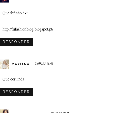
Que fofinho *-*
http://fiifashionblog.blogspot.pt/
RESPONDER
05/05/13, 19:43
MARIANA
Que cor linda!
RESPONDER