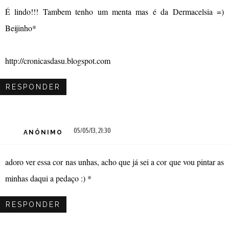
É lindo!!! Tambem tenho um menta mas é da Dermacelsia =)
Beijinho*
http://cronicasdasu.blogspot.com
RESPONDER
05/05/13, 21:30
ANÓNIMO
adoro ver essa cor nas unhas, acho que já sei a cor que vou pintar as
minhas daqui a pedaço :) *
RESPONDER