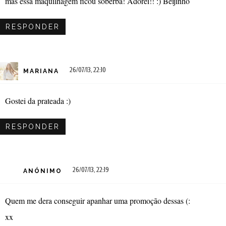
mas essa maquilhagem ficou soberba! Adorei!! :) Beijinho
RESPONDER
26/07/13, 22:10
MARIANA
Gostei da prateada :)
RESPONDER
26/07/13, 22:19
ANÓNIMO
Quem me dera conseguir apanhar uma promoção dessas (:
xx