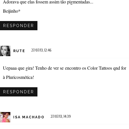
Adorava que elas fossem assim tão pigmentadas...
Beijinho*
RESPONDER
27/07/13, 12:46
RUTE
Uepaaa que gira! Tenho de ver se encontro os Color Tattoos qnd for
à Pluricosmética!
RESPONDER
27/07/13, 14:39
ISA MACHADO