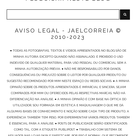
AVISO LEGAL - JAELCORREIA ©
2010-2023
● TODAS AS FOTOGRAFIAS, TEXTOS E VÍDEOS APRESENTADOS NO BLOG SÃO DE
MINHA AUTORIA EXCEPTO QUANDO NÃO ASSINALADO, É PROIBIDO O USO
INDEVIDO DE QUALQUER MATERIAL PARA USO PESSOAL OU COMERCIAL SEM A
MINHA AUTORIZAÇÃO PRÉVIA. ● NÃO ME RESPONSABILIZO POR DANOS,
CONSEQUÊNCIAS OU PREJUÍZO SOBRE O LEITOR POR QUALQUER PRODUTO OU
SUGESTÃO RECOMENDADO POR MIM NESTE ESPAÇO OU REDES SOCIAIS. ● A MINHA
OPINIÃO SOBRE OS PRODUTOS APRESENTADOS É IMPARCIAL E SINCERA, SEJAM
COMPRADOS POR MIM OU OFERECIDOS PELAS RESPECTIVAS MARCAS, NÃO HÁ
DIFERENCIAÇÃO NA ANÁLISE. ● A MINHA OPINIÃO É COM BASE NA ÓPTICA DO
UTILIZADOR, SOU FORMADA EM ESTÉTICA E MAQUILHAGEM O QUE ME DÁ
ALGUMAS BASES DE CONHECIMENTO E NOÇÃO SOBRE CADA TIPO DE PRODUTO, A
EXPERIÊNCIA TAMBÉM TEM PESO, POR EXPERIMENTAR VÁRIOS PRODUTOS TAMBÉM
É ESSENCIAL PARA A ANÁLISE. ● POSTS DE PUBLICIDADE SERÃO IDENTIFICADOS
COMO TAL, COM A ETIQUETA PUBLIPOST. ● TRABALHO COM SISTEMA DE
AFILIADOS NAS LOJAS SKIN E SWEETCARE, POR ISSO É NORMAL QUE RECOMENDE