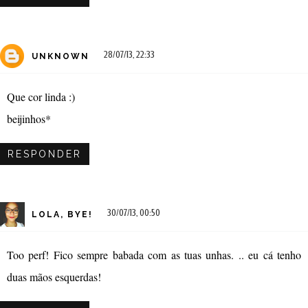
28/07/13, 22:33
UNKNOWN
Que cor linda :)
beijinhos*
RESPONDER
30/07/13, 00:50
LOLA, BYE!
Too perf! Fico sempre babada com as tuas unhas. .. eu cá tenho
duas mãos esquerdas!