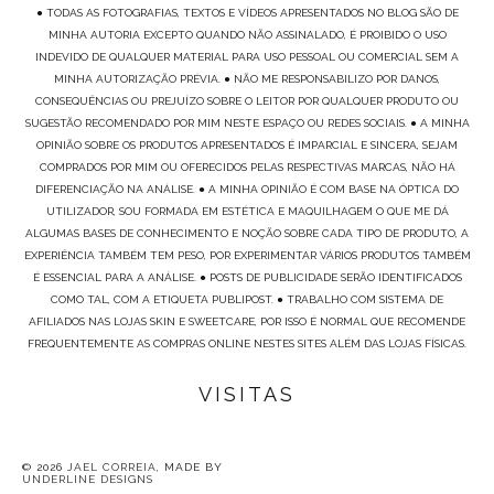
● TODAS AS FOTOGRAFIAS, TEXTOS E VÍDEOS APRESENTADOS NO BLOG SÃO DE
MINHA AUTORIA EXCEPTO QUANDO NÃO ASSINALADO, É PROIBIDO O USO
INDEVIDO DE QUALQUER MATERIAL PARA USO PESSOAL OU COMERCIAL SEM A
MINHA AUTORIZAÇÃO PRÉVIA. ● NÃO ME RESPONSABILIZO POR DANOS,
CONSEQUÊNCIAS OU PREJUÍZO SOBRE O LEITOR POR QUALQUER PRODUTO OU
SUGESTÃO RECOMENDADO POR MIM NESTE ESPAÇO OU REDES SOCIAIS. ● A MINHA
OPINIÃO SOBRE OS PRODUTOS APRESENTADOS É IMPARCIAL E SINCERA, SEJAM
COMPRADOS POR MIM OU OFERECIDOS PELAS RESPECTIVAS MARCAS, NÃO HÁ
DIFERENCIAÇÃO NA ANÁLISE. ● A MINHA OPINIÃO É COM BASE NA ÓPTICA DO
UTILIZADOR, SOU FORMADA EM ESTÉTICA E MAQUILHAGEM O QUE ME DÁ
ALGUMAS BASES DE CONHECIMENTO E NOÇÃO SOBRE CADA TIPO DE PRODUTO, A
EXPERIÊNCIA TAMBÉM TEM PESO, POR EXPERIMENTAR VÁRIOS PRODUTOS TAMBÉM
É ESSENCIAL PARA A ANÁLISE. ● POSTS DE PUBLICIDADE SERÃO IDENTIFICADOS
COMO TAL, COM A ETIQUETA PUBLIPOST. ● TRABALHO COM SISTEMA DE
AFILIADOS NAS LOJAS SKIN E SWEETCARE, POR ISSO É NORMAL QUE RECOMENDE
FREQUENTEMENTE AS COMPRAS ONLINE NESTES SITES ALÉM DAS LOJAS FÍSICAS.
VISITAS
©
2026
JAEL CORREIA
, MADE BY
UNDERLINE DESIGNS