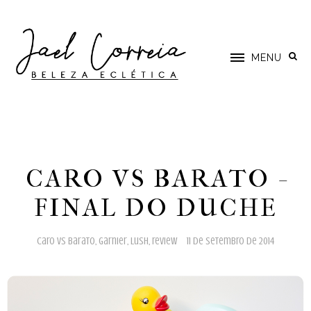
MENU
CARO VS BARATO -
FINAL DO DUCHE
caro vs barato
,
garnier
,
lush
,
review
11 de setembro de 2014