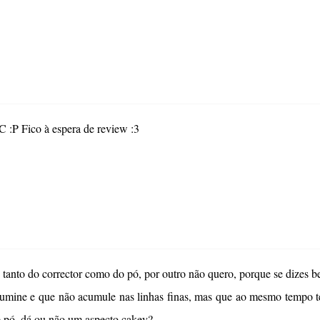
 :P Fico à espera de review :3
tanto do corrector como do pó, por outro não quero, porque se dizes b
lumine e que não acumule nas linhas finas, mas que ao mesmo tempo te
se pó, dá ou não um aspecto cakey?