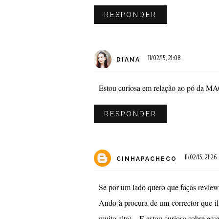
RESPONDER
11/02/15, 21:08
DIANA
Estou curiosa em relação ao pó da MAC
RESPONDER
11/02/15, 21:26
CINHAPACHECO
Se por um lado quero que faças review 
Ando à procura de um corrector que i
muito alta)... E estou curiosa sobre es