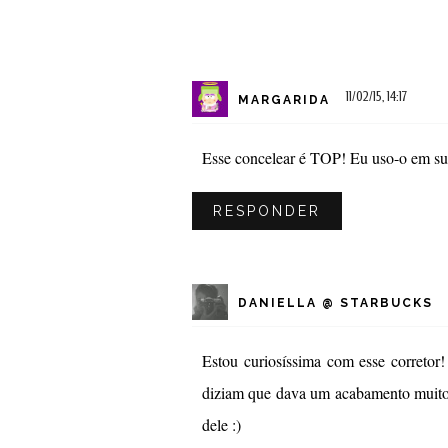
11/02/15, 14:17
MARGARIDA
Esse concelear é TOP! Eu uso-o em su
RESPONDER
DANIELLA @ STARBUCKS
Estou curiosíssima com esse corretor
diziam que dava um acabamento muito c
dele :)