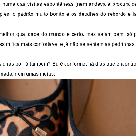
s, numa das visitas espontâneas (nem andava à procura de
mples, o padrão muito bonito e os detalhes do rebordo e la
melhor qualidade do mundo é certo, mas safam bem, só p
assim fica mais confortável e já não se sentem as pedrinhas
 giras por lá também? Eu é conforme, há dias que encontr
o nada, nem umas meias...