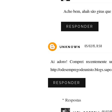
Acho bem, ahah são giras que s
RESPONDER
05/02/15, 11:58
UNKNOWN
Ai adoro! Comprei recentemente un
http://odesempregodeunisto.blogs.sapo
RESPONDER
Respostas
05/02/15,