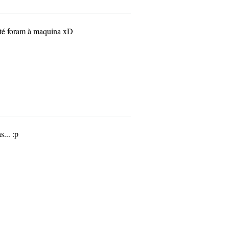
 até foram à maquina xD
... :p