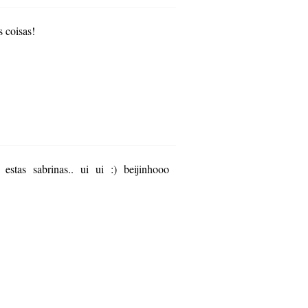
s coisas!
tas sabrinas.. ui ui :) beijinhooo