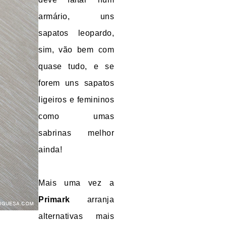
armário, uns
sapatos leopardo,
sim, vão bem com
quase tudo, e se
forem uns sapatos
ligeiros e femininos
como umas
sabrinas melhor
ainda!
Mais uma vez a
Primark
arranja
alternativas mais