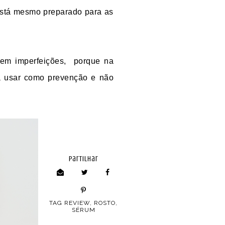
 está mesmo preparado para as
sem imperfeições,
porque na
a usar como prevenção e não
partilhar
TAG
REVIEW
,
ROSTO
,
SÉRUM