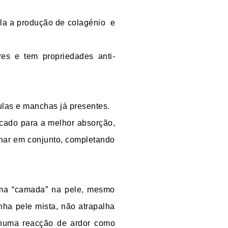
ula a produção de colagénio
e
vres e tem propriedades anti-
ulas e manchas já presentes.
icado para a melhor absorção,
alhar em conjunto, completando
uma “camada” na pele, mesmo
nha pele mista, não atrapalha
nhuma reacção de ardor como