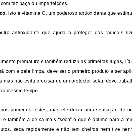
, com tez baça ou imperfeições.
ico
, isto é vitamina C, um poderoso antioxidante que estim
outro antioxidante que ajuda a proteger dos radicais li
imento prematuro e também reduzir as primeiras rugas, ríd
ã com a pele limpa, deve ser o primeiro produto a ser apl
res mas não evita precisar de um protector solar, deve trab
e ao mesmo tempo.
 nos primeiros testes, mas ele deixa uma sensação de 
, e também a deixa mais “seca” o que é óptimo para a mi
utos, seca rapidamente e não tem cheiros nem tive ne