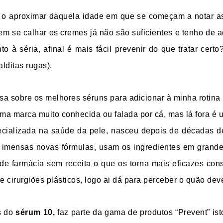
e o aproximar daquela idade em que se começam a notar a
m se calhar os cremes já não são suficientes e tenho de a
o à séria, afinal é mais fácil prevenir do que tratar cert
alditas rugas).
a sobre os melhores séruns para adicionar à minha rotina 
uma marca muito conhecida ou falada por cá, mas lá fora é u
ializada na saúde da pele, nasceu depois de décadas d
 imensas novas fórmulas, usam os ingredientes em grande
 de farmácia sem receita o que os torna mais eficazes co
 e cirurgiões plásticos, logo ai dá para perceber o quão de
s do
sérum 10,
faz parte da gama de produtos “Prevent” isto