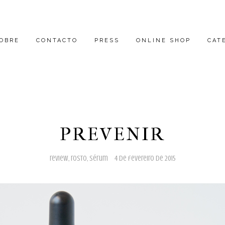
OBRE
CONTACTO
PRESS
ONLINE SHOP
CAT
PREVENIR
review
,
rosto
,
sérum
4 de fevereiro de 2015