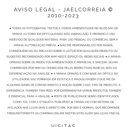
AVISO LEGAL - JAELCORREIA ©
2010-2023
● TODAS AS FOTOGRAFIAS, TEXTOS E VÍDEOS APRESENTADOS NO BLOG SÃO DE
MINHA AUTORIA EXCEPTO QUANDO NÃO ASSINALADO, É PROIBIDO O USO
INDEVIDO DE QUALQUER MATERIAL PARA USO PESSOAL OU COMERCIAL SEM A
MINHA AUTORIZAÇÃO PRÉVIA. ● NÃO ME RESPONSABILIZO POR DANOS,
CONSEQUÊNCIAS OU PREJUÍZO SOBRE O LEITOR POR QUALQUER PRODUTO OU
SUGESTÃO RECOMENDADO POR MIM NESTE ESPAÇO OU REDES SOCIAIS. ● A MINHA
OPINIÃO SOBRE OS PRODUTOS APRESENTADOS É IMPARCIAL E SINCERA, SEJAM
COMPRADOS POR MIM OU OFERECIDOS PELAS RESPECTIVAS MARCAS, NÃO HÁ
DIFERENCIAÇÃO NA ANÁLISE. ● A MINHA OPINIÃO É COM BASE NA ÓPTICA DO
UTILIZADOR, SOU FORMADA EM ESTÉTICA E MAQUILHAGEM O QUE ME DÁ
ALGUMAS BASES DE CONHECIMENTO E NOÇÃO SOBRE CADA TIPO DE PRODUTO, A
EXPERIÊNCIA TAMBÉM TEM PESO, POR EXPERIMENTAR VÁRIOS PRODUTOS TAMBÉM
É ESSENCIAL PARA A ANÁLISE. ● POSTS DE PUBLICIDADE SERÃO IDENTIFICADOS
COMO TAL, COM A ETIQUETA PUBLIPOST. ● TRABALHO COM SISTEMA DE
AFILIADOS NAS LOJAS SKIN E SWEETCARE, POR ISSO É NORMAL QUE RECOMENDE
FREQUENTEMENTE AS COMPRAS ONLINE NESTES SITES ALÉM DAS LOJAS FÍSICAS.
VISITAS