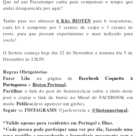
Que tal um Passatempo catita para compensar o tempo que
andei desaparecida por aqui?
6 Kits BIOTEN
Tenho para vos oferecer
para 6 vencedoras,
cada kit é composto por 3 cremes de corpo e 3 cremes de
rosto, para que possam experimentar o mais indicado para
vocês!
O Sorteio começa hoje dia 22 de Novembro e termina dia 5 de
Dezembro às 23h59.
Regras Obrigatórias
Fazer Like
Facebook Coquette à
na página de
Portuguesa
Bioten Portugal
.
e
Partilhar
o link do post do Sorteio(clicar sobre o título deste
post e copiar o link da barra) no Mural do FACEBOOK em
Público
modo
(deve aparecer um globo).
Seguir
INSTAGRAMS
@jaelcorreia
@biotenportugal
.
os
e
*Válido apenas para residentes em Portugal e Ilhas.
*Cada pessoa pode participar uma vez por dia, fazendo uma
nova partilha e preenchendo o formulário novamente com o