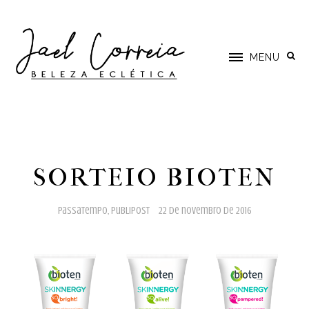
MENU
SORTEIO BIOTEN
passatempo
,
publipost
22 de novembro de 2016