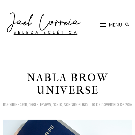
MENU
NABLA BROW
UNIVERSE
maquilhagem
,
nabla
,
review
,
rosto
,
sobrancelhas
10 de novembro de 2016