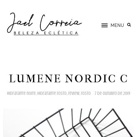
MENU
LUMENE NORDIC C
hidratante noite
,
hidratante rosto
,
review
,
rosto
7 de outubro de 2019