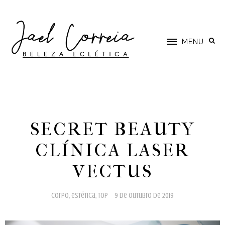
MENU
SECRET BEAUTY
CLÍNICA LASER
VECTUS
corpo
,
estética
,
top
9 de outubro de 2019